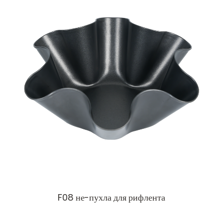
F08 не-пухла для рифлента